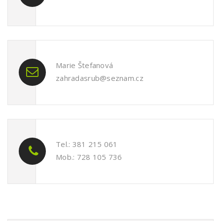
Marie Štefanová
zahradasrub@seznam.cz
Tel.: 381 215 061
Mob.: 728 105 736